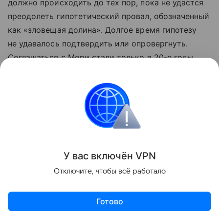
должно происходить до тех пор, пока не удастся
преодолеть гипотетический провал, обозначенный
как «зловещая долина». Долгое время гипотезу
не удавалось подтвердить или опровергнуть.
Соглашаться с Мори стали только в 20-е годы
нашего столетия. Пока перейти эту «долину»
не смог ни один робот.
В ТЕМУ
В июле Госдума приняла рамочный Федеральный
закон «О поддержке развития технологий
У вас включ
ён
V
P
N
искусственного интеллекта». Документ впервые
Отключите, чтобы всё работало
закрепит не только сами понятия ИИ и большой
фундаментальной модели, но и принципы
Готово
их регулирования. Закон обяжет крупные онлайн-
платформы давать пользователям техническую