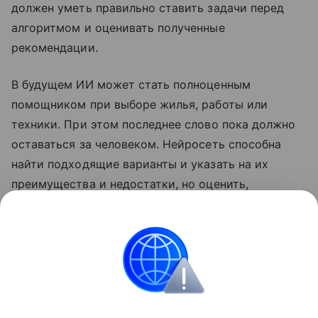
должен уметь правильно ставить задачи перед
алгоритмом и оценивать полученные
рекомендации.
В будущем ИИ может стать полноценным
помощником при выборе жилья, работы или
техники. При этом последнее слово пока должно
оставаться за человеком. Нейросеть способна
найти подходящие варианты и указать на их
преимущества и недостатки, но оценить,
насколько конкретное решение подходит для
реальной жизни, может только сам пользователь.
Нейросети
Искусственный интеллект