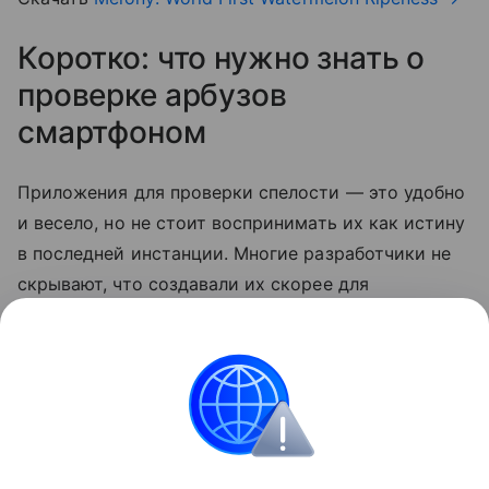
Коротко: что нужно знать о
проверке арбузов
смартфоном
Приложения для проверки спелости — это удобно
и весело, но не стоит воспринимать их как истину
в последней инстанции. Многие разработчики не
скрывают, что создавали их скорее для
развлечения. Так что по-прежнему лучший способ
выбрать сладкий арбуз — довериться своим
ощущениям.
смартфоны
Лайфхаки