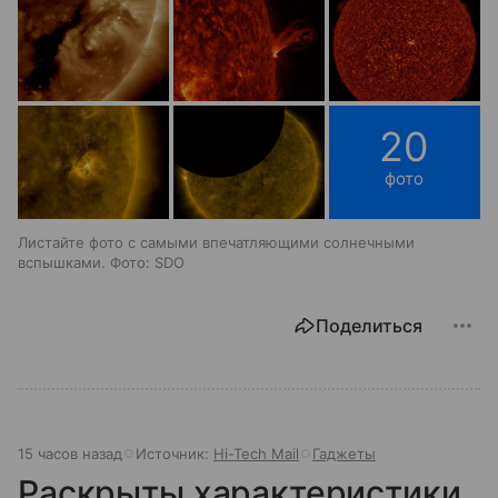
20
фото
Листайте фото с самыми впечатляющими солнечными
вспышками. Фото: SDO
Поделиться
15 часов назад
Источник:
Hi-Tech Mail
Гаджеты
Раскрыты характеристики