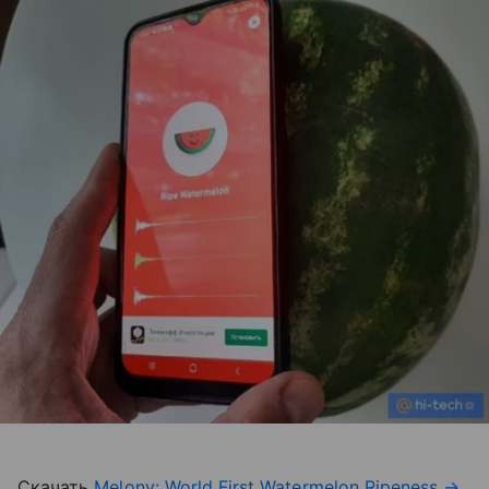
Скачать
Melony: World First Watermelon Ripeness
→