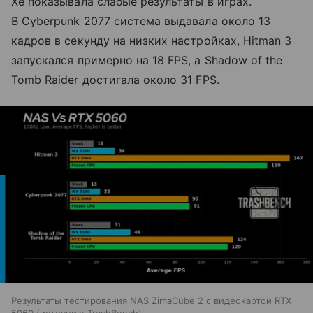
Xe показывала слабые результаты в играх.
В Cyberpunk 2077 система выдавала около 13
кадров в секунду на низких настройках, Hitman 3
запускался примерно на 18 FPS, а Shadow of the
Tomb Raider достигала около 31 FPS.
Результаты тестирования NAS ZimaCube 2 с видеокартой RTX
5060
источник:
TrashBench