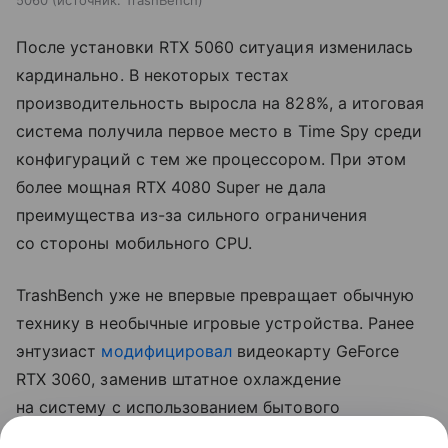
После установки RTX 5060 ситуация изменилась
кардинально. В некоторых тестах
производительность выросла на 828%, а итоговая
система получила первое место в Time Spy среди
конфигураций с тем же процессором. При этом
более мощная RTX 4080 Super не дала
преимущества из-за сильного ограничения
со стороны мобильного CPU.
TrashBench уже не впервые превращает обычную
технику в необычные игровые устройства. Ранее
энтузиаст
модифицировал
видеокарту GeForce
RTX 3060, заменив штатное охлаждение
на систему с использованием бытового
льдогенератора. В Cyberpunk 2077 такая