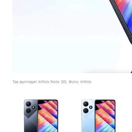
Так выглядит Infinix Note 30i. Фото: Infinix