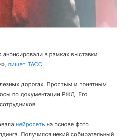
о анонсировали в рамках выставки
и»,
пишет ТАСС
.
лезных дорогах. Простым и понятным
росы по документации РЖД. Его
сотрудников.
овала
нейросеть
на основе фото
динга. Получился некий собирательный