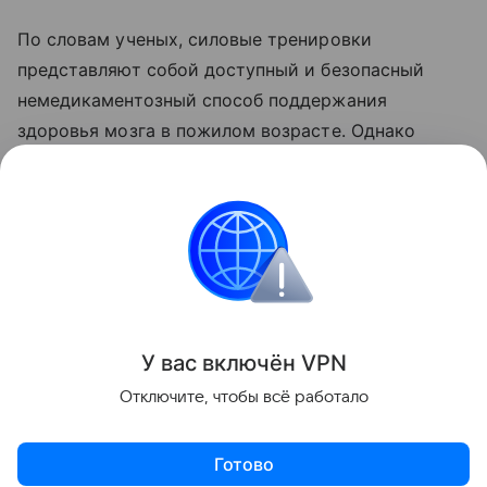
По словам ученых, силовые тренировки
представляют собой доступный и безопасный
немедикаментозный способ поддержания
здоровья мозга в пожилом возрасте. Однако
для определения оптимальной программы занятий
и оценки долгосрочного эффекта необходимы
дополнительные исследования.
Спорт
Поделиться
У вас включ
ён
V
P
N
Отключите, чтобы всё работало
Готово