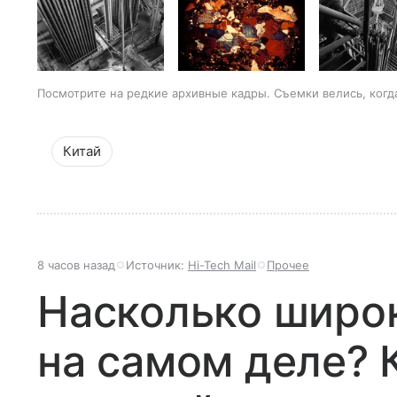
Посмотрите на редкие архивные кадры. Съемки велись, когд
Китай
8 часов назад
Источник:
Hi-Tech Mail
Прочее
Насколько широк
на самом деле? 