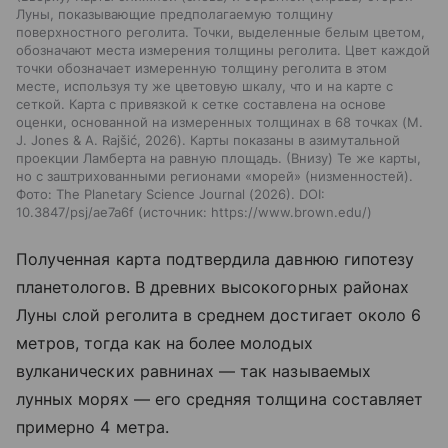
Луны, показывающие предполагаемую толщину
поверхностного реголита. Точки, выделенные белым цветом,
обозначают места измерения толщины реголита. Цвет каждой
точки обозначает измеренную толщину реголита в этом
месте, используя ту же цветовую шкалу, что и на карте с
сеткой. Карта с привязкой к сетке составлена на основе
оценки, основанной на измеренных толщинах в 68 точках (M.
J. Jones & A. Rajšić, 2026). Карты показаны в азимутальной
проекции Ламберта на равную площадь. (Внизу) Те же карты,
но с заштрихованными регионами «морей» (низменностей).
Фото: The Planetary Science Journal (2026). DOI:
10.3847/psj/ae7a6f
источник:
https://www.brown.edu/
Полученная карта подтвердила давнюю гипотезу
планетологов. В древних высокогорных районах
Луны слой реголита в среднем достигает около 6
метров, тогда как на более молодых
вулканических равнинах — так называемых
лунных морях — его средняя толщина составляет
примерно 4 метра.