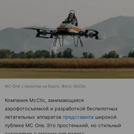
MC One c пилотом на борту. Фото: McClic
Компания McClic, занимающаяся
аэрофотосъемкой и разработкой беспилотных
летательных аппаратов
представила
широкой
публике MC One. Это простенький, но стильный
октакоптер с местом для пилота.