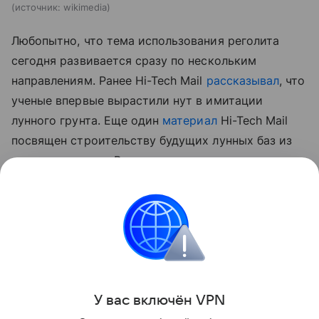
источник:
wikimedia
Любопытно, что тема использования реголита
сегодня развивается сразу по нескольким
направлениям. Ранее Hi-Tech Mail
рассказывал
, что
ученые впервые вырастили нут в имитации
лунного грунта.
Еще один
материал
Hi-Tech Mail
посвящен строительству будущих лунных баз из
самого реголита. В нем рассматривается
технология лазерного спекания лунного грунта для
создания инфраструктуры прямо на месте.
космос
Луна
Поделиться
У вас включ
ён
V
P
N