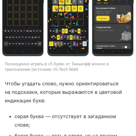
Полноценно играть в «5 букв» от Тинькофф можно в
приложении
источник:
Hi-Tech Mail
Чтобы угадать слово, нужно ориентироваться
на подсказки, которые выражаются в цветовой
индикации букв:
серая буква — отсутствует в загаданном
слове;
белая буква — есть в слове, но на другом