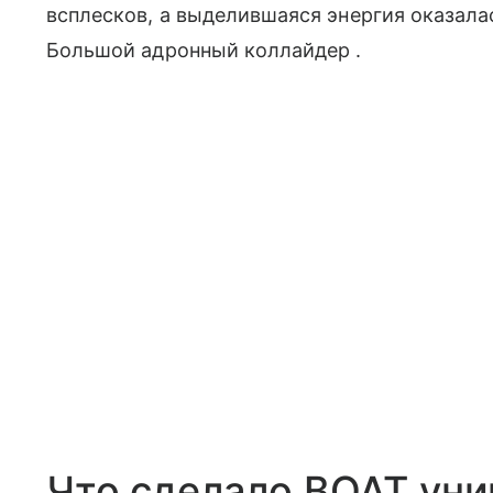
всплесков, а выделившаяся энергия оказала
Большой адронный коллайдер .
Что сделало BOAT ун