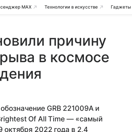
сенджер MAX
Технологии в искусстве
Гаджеты
новили причину
зрыва в космосе
ждения
 обозначение GRB 221009A и
ightest Of All Time — «самый
9 октября 2022 года в 2,4