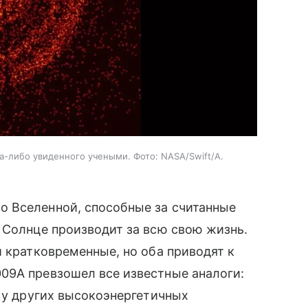
а-либо увиденного учеными. Фото: NASA/Swift/A.
 Вселенной, способные за считанные
 Солнце производит за всю свою жизнь.
и кратковременные, но оба приводят к
09A превзошел все известные аналоги:
м у других высокоэнергетичных