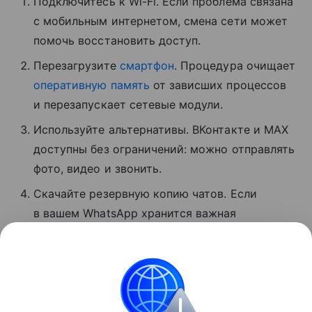
Подключитесь к Wi-Fi. Если проблема связана
с мобильным интернетом, смена сети может
помочь восстановить доступ.
Перезагрузите
смартфон
. Процедура очищает
оперативную память
от зависших процессов
и перезапускает сетевые модули.
Используйте альтернативы. ВКонтакте и MAX
доступны без ограничений: можно отправлять
фото, видео и звонить.
Скачайте резервную копию чатов. Если
в вашем WhatsApp хранится важная
информация, экспортируйте данные
мессенджера, пока он хотя бы частично
доступен.