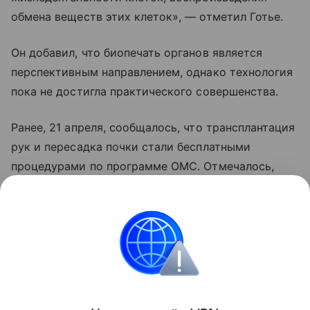
обмена веществ этих клеток», — отметил Готье.
Он добавил, что биопечать органов является
перспективным направлением, однако технология
пока не достигла практического совершенства.
Ранее, 21 апреля, сообщалось, что трансплантация
рук и пересадка почки стали бесплатными
процедурами по программе ОМС. Отмечалось,
что в минувшем году в России провели почти 4
тыс. операций по трансплантации органов, из них
522 — по пересадке сердца.
медицина
Поделиться