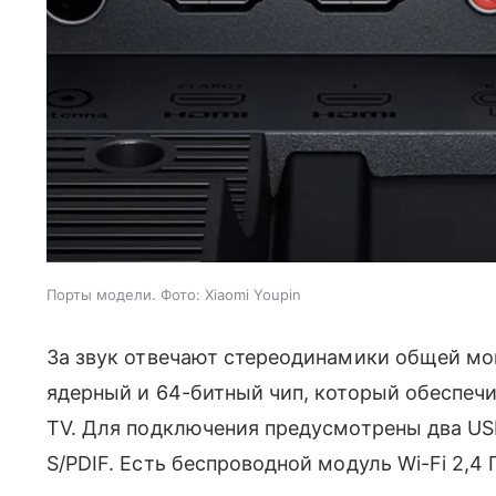
Порты модели. Фото: Xiaomi Youpin
За звук отвечают стереодинамики общей мощ
ядерный и 64-битный чип, который обеспечив
TV. Для подключения предусмотрены два USB,
S/PDIF. Есть беспроводной модуль Wi-Fi 2,4 Г