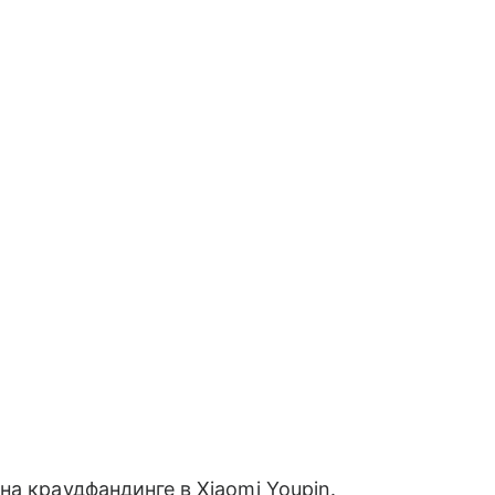
а краудфандинге в Xiaomi Youpin.