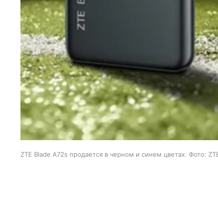
ZTE Blade A72s продается в черном и синем цветах. Фото: ZT