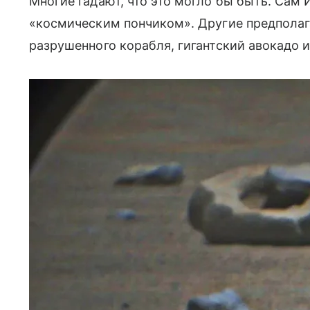
Многие гадают, что это могло бы быть. Сам 
«космическим пончиком». Другие предполаг
разрушенного корабля, гигантский авокадо 