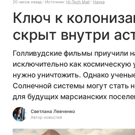
20 часов назад
Источник:
Hi-Tech Mail
Наука
Ключ к колониз
скрыт внутри ас
Голливудские фильмы приучили н
исключительно как космическую 
нужно уничтожить. Однако ученые
Солнечной системы могут стать 
для будущих марсианских поселе
Светлана Левченко
Автор новостей