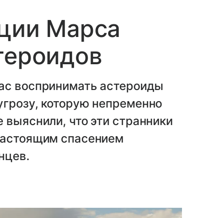
ации Марса
тероидов
ас воспринимать астероиды
угрозу, которую непременно
 выяснили, что эти странники
настоящим спасением
нцев.