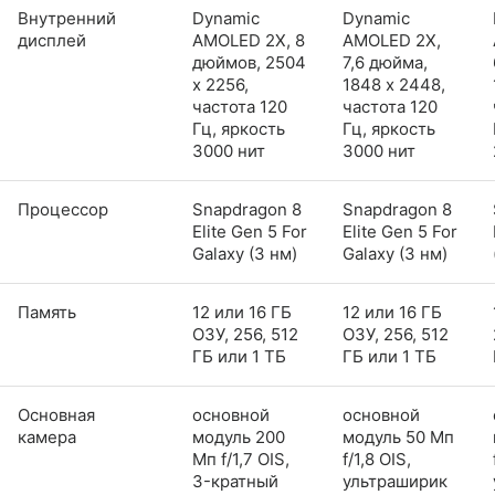
Внутренний
Dynamic
Dynamic
дисплей
AMOLED 2X, 8
AMOLED 2X,
дюймов, 2504
7,6 дюйма,
x 2256,
1848 x 2448,
частота 120
частота 120
Гц, яркость
Гц, яркость
3000 нит
3000 нит
Процессор
Snapdragon 8
Snapdragon 8
Elite Gen 5 For
Elite Gen 5 For
Galaxy (3 нм)
Galaxy (3 нм)
Память
12 или 16 ГБ
12 или 16 ГБ
ОЗУ, 256, 512
ОЗУ, 256, 512
ГБ или 1 ТБ
ГБ или 1 ТБ
Основная
основной
основной
камера
модуль 200
модуль 50 Мп
Мп f/1,7 OIS,
f/1,8 OIS,
3-кратный
ультраширик