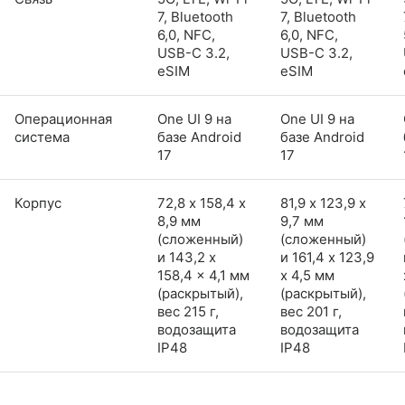
7, Bluetooth
7, Bluetooth
6,0, NFC,
6,0, NFC,
USB-C 3.2,
USB-C 3.2,
eSIM
eSIM
Операционная
One UI 9 на
One UI 9 на
система
базе Android
базе Android
17
17
Корпус
72,8 х 158,4 х
81,9 х 123,9 х
8,9 мм
9,7 мм
(сложенный)
(сложенный)
и 143,2 x
и 161,4 x 123,9
158,4 x 4,1 мм
x 4,5 мм
(раскрытый),
(раскрытый),
вес 215 г,
вес 201 г,
водозащита
водозащита
IP48
IP48