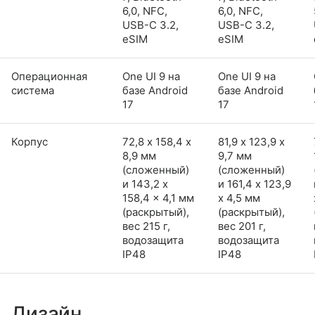
6,0, NFC,
6,0, NFC,
USB-C 3.2,
USB-C 3.2,
eSIM
eSIM
Операционная
One UI 9 на
One UI 9 на
система
базе Android
базе Android
17
17
Корпус
72,8 х 158,4 х
81,9 х 123,9 х
8,9 мм
9,7 мм
(сложенный)
(сложенный)
и 143,2 x
и 161,4 x 123,9
158,4 x 4,1 мм
x 4,5 мм
(раскрытый),
(раскрытый),
вес 215 г,
вес 201 г,
водозащита
водозащита
IP48
IP48
Дизайн