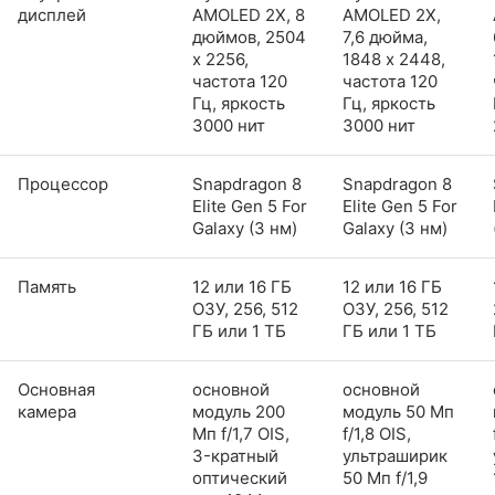
дисплей
AMOLED 2X, 8
AMOLED 2X,
дюймов, 2504
7,6 дюйма,
x 2256,
1848 x 2448,
частота 120
частота 120
Гц, яркость
Гц, яркость
3000 нит
3000 нит
Процессор
Snapdragon 8
Snapdragon 8
Elite Gen 5 For
Elite Gen 5 For
Galaxy (3 нм)
Galaxy (3 нм)
Память
12 или 16 ГБ
12 или 16 ГБ
ОЗУ, 256, 512
ОЗУ, 256, 512
ГБ или 1 ТБ
ГБ или 1 ТБ
Основная
основной
основной
камера
модуль 200
модуль 50 Мп
Мп f/1,7 OIS,
f/1,8 OIS,
3-кратный
ультраширик
оптический
50 Мп f/1,9