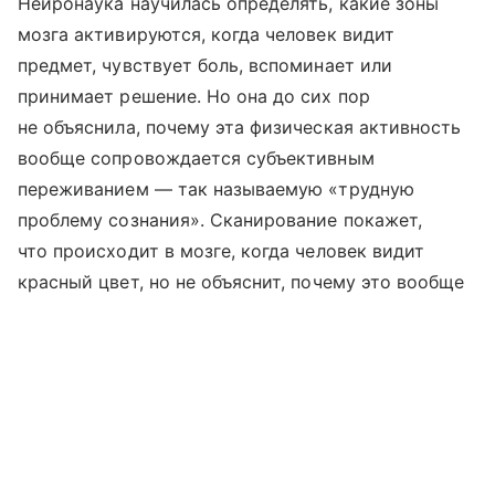
Нейронаука научилась определять, какие зоны
мозга активируются, когда человек видит
предмет, чувствует боль, вспоминает или
принимает решение. Но она до сих пор
не объяснила, почему эта физическая активность
вообще сопровождается субъективным
переживанием — так называемую «трудную
проблему сознания». Сканирование покажет,
что происходит в мозге, когда человек видит
красный цвет, но не объяснит, почему это вообще
ощущается как что-то.
Выберите комментарий
Выберите комментарий
Выберите комментарий
Кох сосредоточился на трех областях
неопределенности: сведении сознательного опыта
Информация полезная и актуальная
Информация полезная и актуальная
Информация полезная и актуальная
к физическим процессам мозга, вопросах
Заголовок вводит в заблуждение
Заголовок вводит в заблуждение
Заголовок вводит в заблуждение
современной физики о природе «реальности»
и труднообъяснимых человеческих