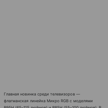
Главная новинка среди телевизоров —
флагманская линейка Микро RGB с моделями
R95H (65–115 дюймов) и R85H (55–100 дюймов). В