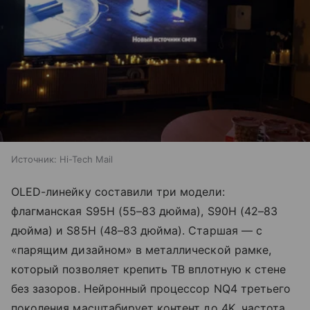
Источник:
Hi-Tech Mail
OLED-линейку составили три модели:
флагманская S95H (55–83 дюйма), S90H (42–83
дюйма) и S85H (48–83 дюйма). Старшая — с
«парящим дизайном» в металлической рамке,
который позволяет крепить ТВ вплотную к стене
без зазоров. Нейронный процессор NQ4 третьего
поколения масштабирует контент до 4K, частота