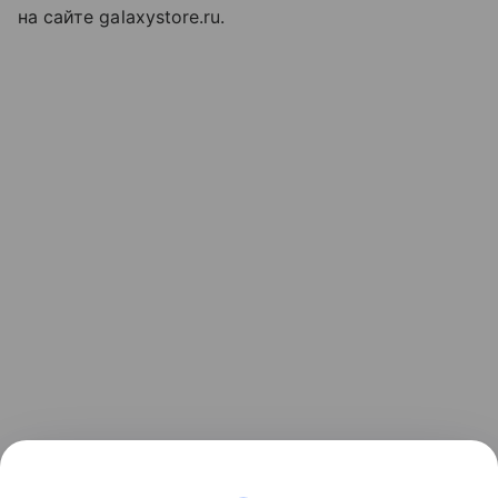
на сайте galaxystore.ru.
Ранее мы рассказывали, как
Samsung представила