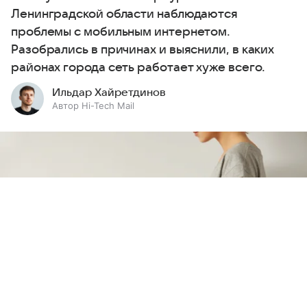
Ленинградской области наблюдаются
проблемы с мобильным интернетом.
Разобрались в причинах и выяснили, в каких
районах города сеть работает хуже всего.
Ильдар Хайретдинов
Автор Hi-Tech Mail
Выберите комментарий
Выберите комментарий
Выберите комментарий
Информация полезная и актуальная
Информация полезная и актуальная
Информация полезная и актуальная
Заголовок вводит в заблуждение
Заголовок вводит в заблуждение
Заголовок вводит в заблуждение
Материал содержит неполные данные
Материал содержит неполные данные
Материал содержит неполные данные