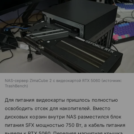
NAS-сервер ZimaCube 2 с видеокартой RTX 5060
источник:
TrashBench
Для питания видеокарты пришлось полностью
освободить отсек для накопителей. Вместо
дисковых корзин внутри NAS разместился блок
питания SFX мощностью 750 Вт, а кабель питания
вывели к RTX 5060. Передняя магнитная крышка