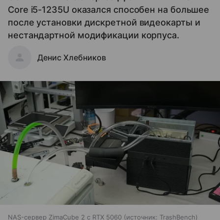
Core i5-1235U оказался способен на большее
после установки дискретной видеокарты и
нестандартной модификации корпуса.
Денис Хлебников
NAS-сервер ZimaCube 2 с RTX 5060
источник:
TrashBench