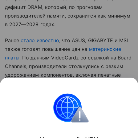
дефицит DRAM, который, по прогнозам
производителей памяти, сохранится как минимум
в 2027—2028 годах.
Ранее
стало известно
, что ASUS, GIGABYTE и MSI
также готовят повышение цен на
материнские
платы
. По данным VideoCardz со ссылкой на Board
Channels, производители столкнулись с резким
удорожанием компонентов, включая печатные
платы, медь, конденсаторы и контроллеры.
На ситуацию также влияет снижение спроса
на новые ПК, из-за чего компаниям приходится
компенсировать рост издержек повышением
отпускных цен.
Поделиться