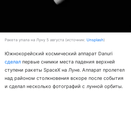
Ракета упала на Луну 5 августа
источник:
Unsplash
Южнокорейский космический аппарат Danuri
сделал
первые снимки места падения верхней
ступени ракеты SpaceX на Луне. Аппарат пролетел
над районом столкновения вскоре после события
и сделал несколько фотографий с лунной орбиты.