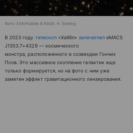
Фото: ESA/Hubble & NASA, H. Ebeling
В 2023 году
телескоп
«Хаббл»
запечатлел
eMACS
J1353.7+4329
— космического
монстра,
расположенного в созвездии Гончих
Псов. Это массивное скопление галактик еще
только формируется, но на фото с ним уже
заметен эффект гравитационного линзирования.