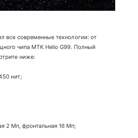
л все современные технологии: от
щного чипа MTK Helio G99. Полный
отрите ниже:
 450 нит;
ая 2 Мп, фронтальная 16 Мп;