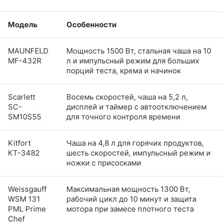
Модель
Особенности
MAUNFELD
Мощность 1500 Вт, стальная чаша на 10
MF-432R
л и импульсный режим для больших
порций теста, крема и начинок
Scarlett
Восемь скоростей, чаша на 5,2 л,
SC-
дисплей и таймер с автоотключением
SM10S55
для точного контроля времени
Kitfort
Чаша на 4,8 л для горячих продуктов,
КТ-3482
шесть скоростей, импульсный режим и
ножки с присосками
Weissgauff
Максимальная мощность 1300 Вт,
WSM 131
рабочий цикл до 10 минут и защита
PML Prime
мотора при замесе плотного теста
Chef