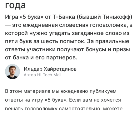
года
Игра «5 букв» от Т-Банка (бывший Тинькофф)
— это ежедневная словесная головоломка, в
которой нужно угадать загаданное слово из
пяти букв за шесть попыток. За правильные
ответы участники получают бонусы и призы
от банка и его партнеров.
Ильдар Хайретдинов
Автор Hi-Tech Mail
В этом материале мы ежедневно публикуем
ответы на игру «5 букв». Если вам не хочется
решать головоломку самостоятельно, можете
просто посмотреть итоговое решение
Выберите комментарий
Выберите комментарий
Выберите комментарий
и сэкономить свое время. Добавляйте страницу
в закладки, чтобы всегда иметь доступ к новым
Информация полезная и актуальная
Информация полезная и актуальная
Информация полезная и актуальная