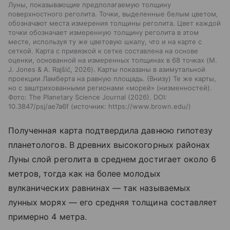
Луны, показывающие предполагаемую толщину
поверхностного реголита. Точки, выделенные белым цветом,
обозначают места измерения толщины реголита. Цвет каждой
точки обозначает измеренную толщину реголита в этом
месте, используя ту же цветовую шкалу, что и на карте с
сеткой. Карта с привязкой к сетке составлена на основе
оценки, основанной на измеренных толщинах в 68 точках (M.
J. Jones & A. Rajšić, 2026). Карты показаны в азимутальной
проекции Ламберта на равную площадь. (Внизу) Те же карты,
но с заштрихованными регионами «морей» (низменностей).
Фото: The Planetary Science Journal (2026). DOI:
10.3847/psj/ae7a6f
источник:
https://www.brown.edu/
Полученная карта подтвердила давнюю гипотезу
планетологов. В древних высокогорных районах
Луны слой реголита в среднем достигает около 6
метров, тогда как на более молодых
вулканических равнинах — так называемых
лунных морях — его средняя толщина составляет
примерно 4 метра.