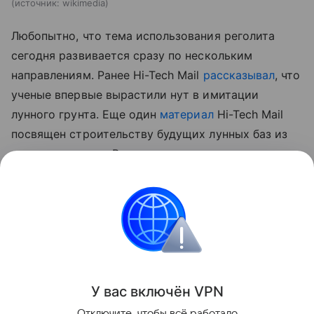
источник:
wikimedia
Любопытно, что тема использования реголита
сегодня развивается сразу по нескольким
направлениям. Ранее Hi-Tech Mail
рассказывал
, что
ученые впервые вырастили нут в имитации
лунного грунта.
Еще один
материал
Hi-Tech Mail
посвящен строительству будущих лунных баз из
самого реголита. В нем рассматривается
технология лазерного спекания лунного грунта для
создания инфраструктуры прямо на месте.
космос
Луна
Поделиться
У вас включ
ён
V
P
N
Отключите, чтобы всё работало