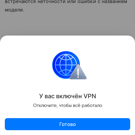
встречаются неточности или ошибки с названием
модели.
У вас включ
ён
V
P
N
Отключите, чтобы всё работало
Готово