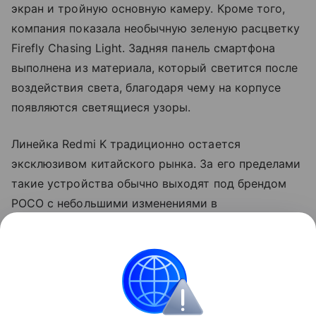
экран и тройную основную камеру. Кроме того,
компания показала необычную зеленую расцветку
Firefly Chasing Light. Задняя панель смартфона
выполнена из материала, который светится после
воздействия света, благодаря чему на корпусе
появляются светящиеся узоры.
Линейка Redmi K традиционно остается
эксклюзивом китайского рынка. За его пределами
такие устройства обычно выходят под брендом
POCO с небольшими изменениями в
характеристиках и программном обеспечении.
Так, прошлогодний Redmi K90 Pro дебютировал на
глобальном рынке как POCO F8 Ultra.
смартфоны