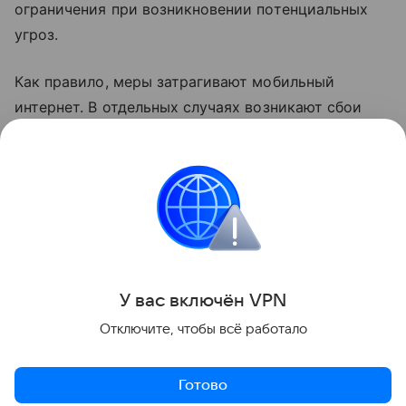
ограничения при возникновении потенциальных
угроз.
Как правило, меры затрагивают мобильный
интернет. В отдельных случаях возникают сбои
голосовой связи. В соответствии с
законодательством детали о применяемых мерах
не раскрываются.
Россия
Интернет
Сбои
Поделиться
У вас включ
ён
V
P
N
Отключите, чтобы всё работало
Готово