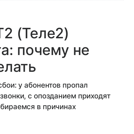
T2 (Теле2)
та: почему не
елать
сбои: у абонентов пропал
 звонки, с опозданием приходят
збираемся в причинах