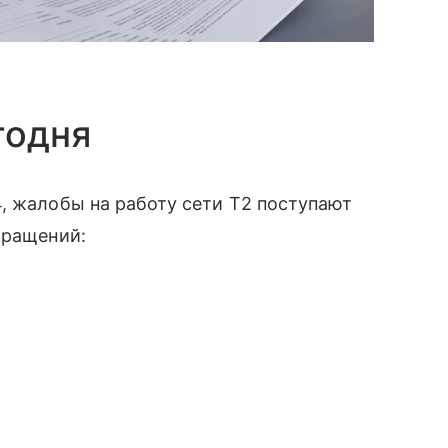
годня
, жалобы на работу сети T2 поступают
бращений: