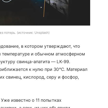
ез потерь.
источник:
Unsplash
дование, в котором утверждают, что
й температуре и обычном атмосферном
уктуру свинца-апатита — LK-99.
риближается к нулю при 30°C. Материал
х свинец, кислород, серу и фосфор,
 Уже известно о 11 попытках
ениями, а семь из них объявили