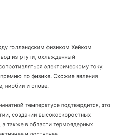
году голландским физиком Хейком
овод из ртути, охлажденный
 сопротивляться электрическому току.
 премию по физике. Схожие явления
, ниобии и олове.
мнатной температуре подтвердится, это
гии, создании высокоскоростных
, а также в области термоядерных
актичнее и доступнее.