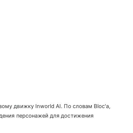
му движку Inworld AI. По словам Bloc'а,
едения персонажей для достижения