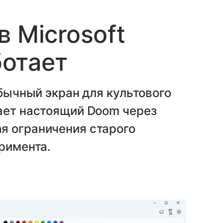
 Microsoft
ботает
обычный экран для культового
кает настоящий Doom через
я ограничения старого
еримента.