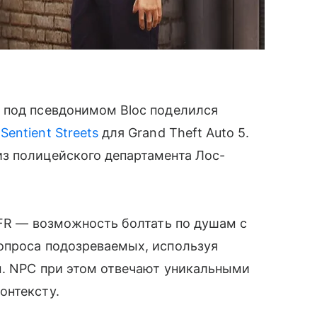
 под псевдонимом Bloc поделился
а
Sentient Streets
для Grand Theft Auto 5.
з полицейского департамента Лос-
DFR — возможность болтать по душам с
опроса подозреваемых, используя
ы. NPC при этом отвечают уникальными
онтексту.