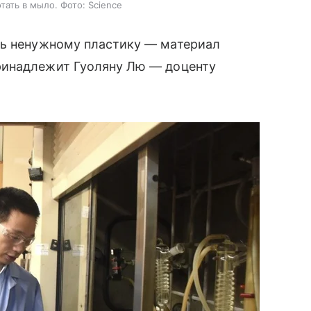
тать в мыло. Фото: Science
знь ненужному пластику — материал
ринадлежит Гуоляну Лю — доценту