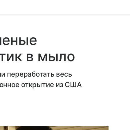
ченые
тик в мыло
ли переработать весь
онное открытие из США