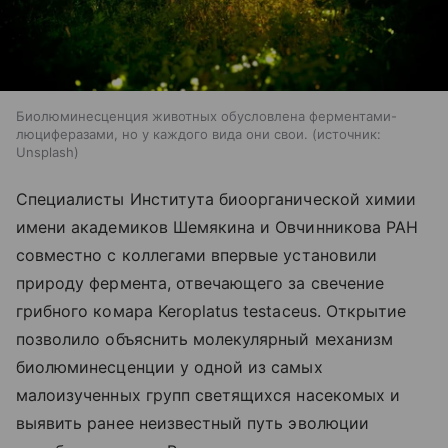
Биолюминесценция животных обусловлена ферментами-
люциферазами, но у каждого вида они свои.
источник:
Unsplash
Специалисты Института биоорганической химии
имени академиков Шемякина и Овчинникова РАН
совместно с коллегами впервые установили
природу фермента, отвечающего за свечение
грибного комара Keroplatus testaceus. Открытие
позволило объяснить молекулярный механизм
биолюминесценции у одной из самых
малоизученных групп светящихся насекомых и
выявить ранее неизвестный путь эволюции