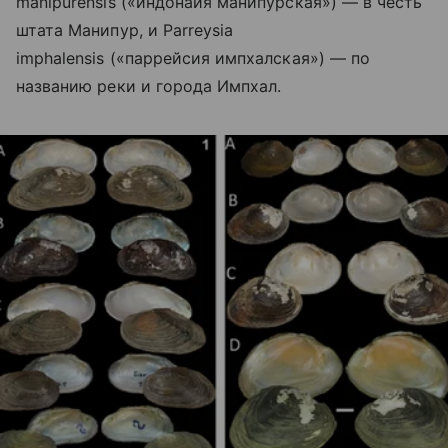
manipurensis («индонайя манипурская») — в честь
штата Манипур, и Parreysia
imphalensis («паррейсия импхалская») — по
названию реки и города Импхал.