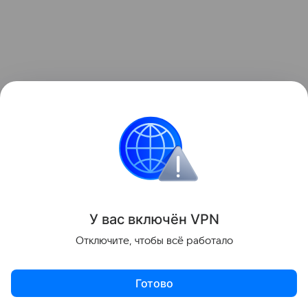
У вас включ
ён
V
P
N
Новые виды животных все еще регулярно
открывают даже в хорошо изученных группах
Отключите, чтобы всё работало
организмов благодаря генетическим методам
исследования.
Готово