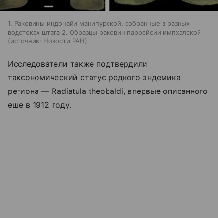
1. Раковины индонайи манипурской, собранные в разных
водотоках штата 2. Образцы раковин паррейсии импхалской
источник:
Новости РАН
Исследователи также подтвердили
таксономический статус редкого эндемика
региона — Radiatula theobaldi, впервые описанного
еще в 1912 году.