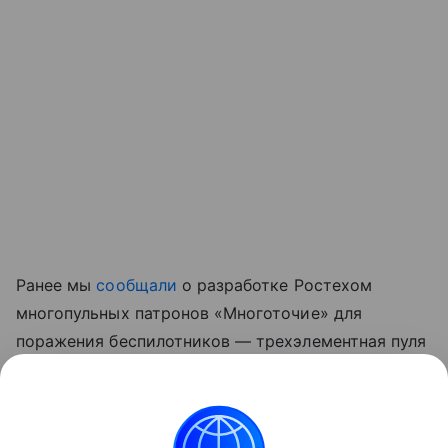
Ранее мы
сообщали
о разработке Ростехом
многопульных патронов «Многоточие» для
поражения беспилотников — трехэлементная пуля
увеличивает площадь поражения и повышает
вероятность попадания по малоразмерным
воздушным целям.