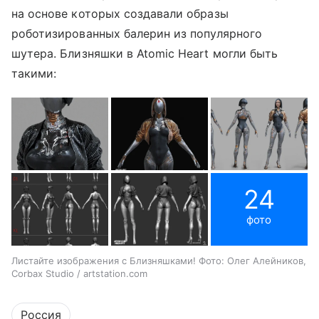
на основе которых создавали образы
роботизированных балерин из популярного
шутера. Близняшки в Atomic Heart могли быть
такими:
24
фото
Листайте изображения с Близняшками! Фото: Олег Алейников,
Corbax Studio / artstation.com
Россия