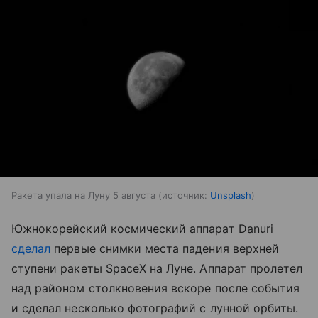
Ракета упала на Луну 5 августа
источник:
Unsplash
Южнокорейский космический аппарат Danuri
сделал
первые снимки места падения верхней
ступени ракеты SpaceX на Луне. Аппарат пролетел
над районом столкновения вскоре после события
и сделал несколько фотографий с лунной орбиты.