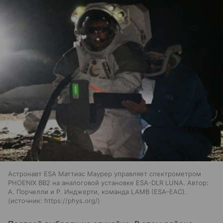
Астронавт ESA Маттиас Маурер управляет спектрометром
PHOENIX BB2 на аналоговой установке ESA-DLR LUNA. Автор:
А. Порчелли и Р. Инджерти, команда LAMB (ESA-EAC).
источник:
https://phys.org/