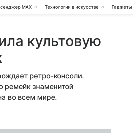
сенджер MAX
Технологии в искусстве
Гаджеты
тила культовую
х
рождает ретро-консоли.
то ремейк знаменитой
на во всем мире.