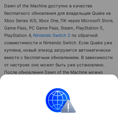
Dawn of the Machine доступно в качестве
бесплатного обновления для владельцев Quake на
Xbox Series X/S, Xbox One, ПК через Microsoft Store,
Game Pass, PC Game Pass, Steam, PlayStation 5,
PlayStation 4,
Nintendo Switch 2
по обратной
совместимости и Nintendo Switch. Если Quake уже
куплена, новый эпизод загрузится автоматически
вместе с бесплатным обновлением. В зависимости
от настроек оно может быть уже установлено.
После обновления Dawn of the Machine можно
запустить через новую игру, выбор уровня или
кооперативный мультиплеер.
Игры