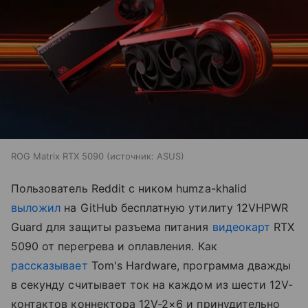
ROG Matrix RTX 5090
источник:
ASUS
Пользователь Reddit с ником humza-khalid
выложил
на GitHub бесплатную утилиту 12VHPWR
Guard для защиты разъема питания
видеокарт
RTX
5090 от перегрева и оплавления. Как
рассказывает
Tom's Hardware, программа дважды
в секунду считывает ток на каждом из шести 12V-
контактов коннектора 12V-2×6 и принудительно