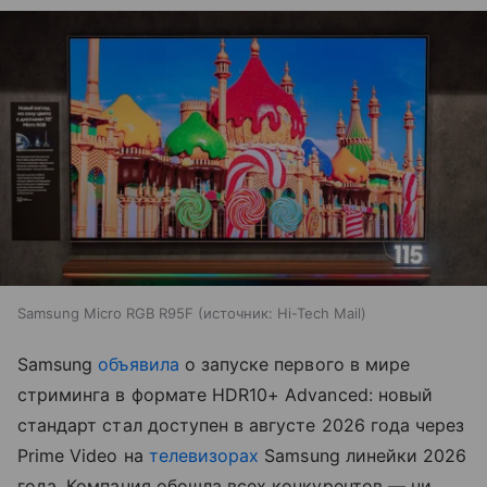
Samsung Micro RGB R95F
источник:
Hi-Tech Mail
Samsung
объявила
о запуске первого в мире
стриминга в формате HDR10+ Advanced: новый
стандарт стал доступен в августе 2026 года через
Prime Video на
телевизорах
Samsung линейки 2026
года. Компания обошла всех конкурентов — ни