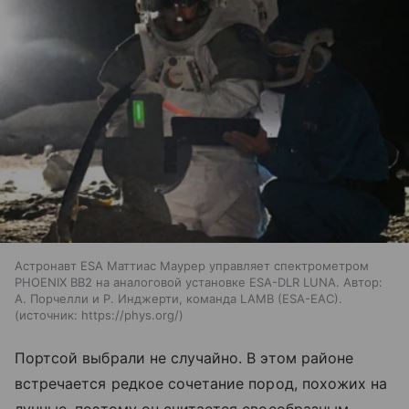
Астронавт ESA Маттиас Маурер управляет спектрометром
PHOENIX BB2 на аналоговой установке ESA-DLR LUNA. Автор:
А. Порчелли и Р. Инджерти, команда LAMB (ESA-EAC).
источник:
https://phys.org/
Портсой выбрали не случайно. В этом районе
встречается редкое сочетание пород, похожих на
лунные, поэтому он считается своеобразным