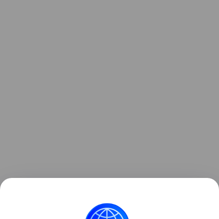
Ранее мы
рассказывали
, как боты впервые
обогнали людей по объему интернет-трафика и
почему это произошло раньше прогнозов.