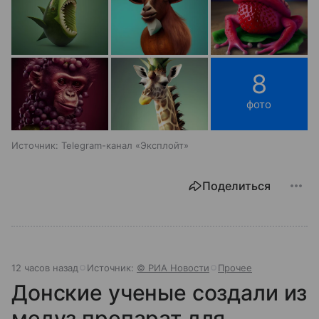
8
фото
Источник: Telegram-канал «Эксплойт»
Поделиться
12 часов назад
Источник:
© РИА Новости
Прочее
Донские ученые создали из
медуз препарат для