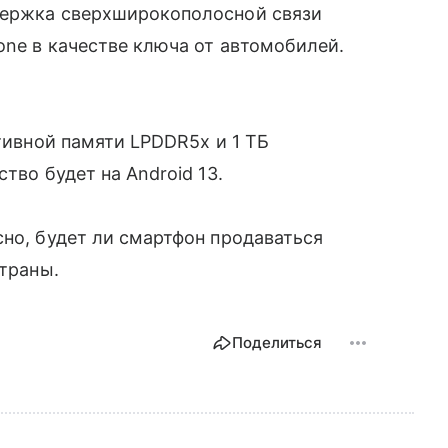
держка сверхширокополосной связи
one в качестве ключа от автомобилей.
ативной памяти LPDDR5x и 1 ТБ
тво будет на Android 13.
сно, будет ли смартфон продаваться
страны.
Поделиться