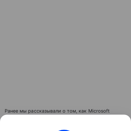
Ранее мы рассказывали о том, как Microsoft
обновляла требования к объему оперативной
памяти
для компьютеров с Windows, повышая