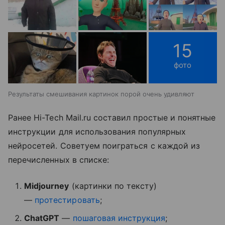
15
фото
Результаты смешивания картинок порой очень удивляют
Ранее Hi-Tech Mail.ru составил простые и понятные
инструкции для использования популярных
нейросетей. Советуем поиграться с каждой из
перечисленных в списке:
Midjourney
(картинки по тексту)
—
протестировать
;
ChatGPT
—
пошаговая инструкция
;