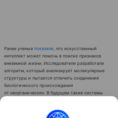
Ранее ученые
показали
, что искусственный
интеллект может помочь в поиске признаков
внеземной жизни. Исследователи разработали
алгоритм, который анализирует молекулярные
структуры и пытается отличить соединения
биологического происхождения
от неорганических. В будущем такие системы
могут установить на космические аппараты
для автоматического поиска следов жизни
на Марсе, Луне и других небесных телах.