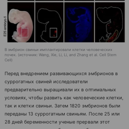
В эмбрион свиньи имплантировали клетки человеческих
почек.
источник:
Wang, Xie, Li, Li, and Zhang et al. Cell Stem
Cell
Перед внедрением развивающихся эмбрионов в
суррогатных свиней исследователи
предварительно выращивали их в оптимальных
условиях, чтобы развить как человеческие клетки,
так и клетки свиньи. Затем 1820 эмбрионов были
переданы 13 суррогатным свиньям. После 25 или
28 дней беременности ученые прервали этот