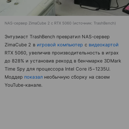
NAS-сервер ZimaCube 2 с RTX 5060
источник:
TrashBench
Энтузиаст TrashBench превратил NAS-сервер
ZimaCube 2 в
игровой компьютер
с
видеокартой
RTX 5060, увеличив производительность в играх
до 828% и установив рекорд в бенчмарке 3DMark
Time Spy для процессора Intel Core i5−1235U.
Моддер
показал
необычную сборку на своем
YouTube-канале.